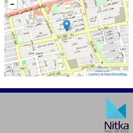
−
Leaflet
| ©
OpenStreetMap