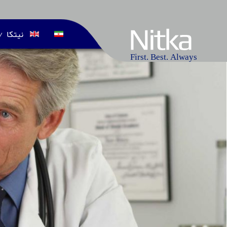
نیتکا
/